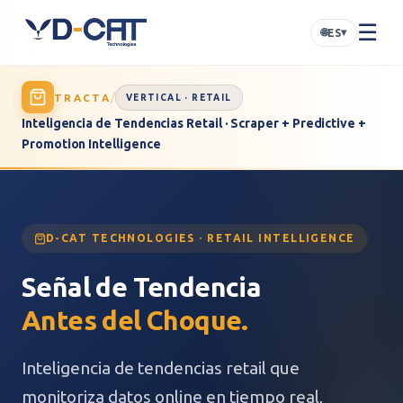
☰
🌐
▾
ES
/
TRACTA
VERTICAL · RETAIL
Inteligencia de Tendencias Retail · Scraper + Predictive +
Promotion Intelligence
D-CAT TECHNOLOGIES · RETAIL INTELLIGENCE
Señal de Tendencia
Antes del Choque.
Inteligencia de tendencias retail que
monitoriza datos online en tiempo real,