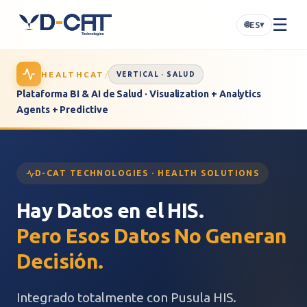
☰
🌐
▾
ES
/
HEALTHCAT
VERTICAL · SALUD
Plataforma BI & AI de Salud · Visualization + Analytics
Agents + Predictive
D-CAT TECHNOLOGIES · HEALTH SOLUTIONS
Hay Datos en el HIS.
Pero Esos Datos No Generan
Decisión.
Integrado totalmente con Pusula HIS.