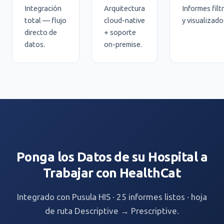
Integración
Arquitectura
Informes filt
total — flujo
cloud-native
y visualizado
directo de
+ soporte
datos.
on-premise.
Ponga los Datos de su Hospital a
Trabajar con HealthCat
Integrado con Pusula HIS · 25 informes listos · hoja
de ruta Descriptive → Prescriptive.