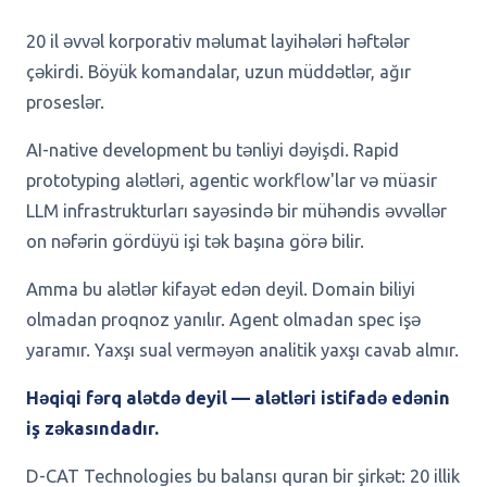
20 il əvvəl korporativ məlumat layihələri həftələr
çəkirdi. Böyük komandalar, uzun müddətlər, ağır
proseslər.
AI-native development bu tənliyi dəyişdi. Rapid
prototyping alətləri, agentic workflow'lar və müasir
LLM infrastrukturları sayəsində bir mühəndis əvvəllər
on nəfərin gördüyü işi tək başına görə bilir.
Amma bu alətlər kifayət edən deyil. Domain biliyi
olmadan proqnoz yanılır. Agent olmadan spec işə
yaramır. Yaxşı sual verməyən analitik yaxşı cavab almır.
Həqiqi fərq alətdə deyil — alətləri istifadə edənin
iş zəkasındadır.
D-CAT Technologies bu balansı quran bir şirkət: 20 illik