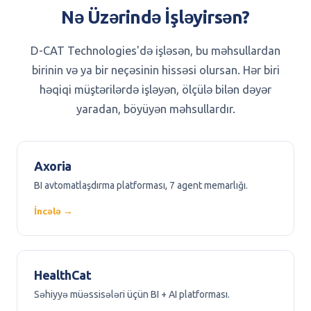
Nə Üzərində İşləyirsən?
D-CAT Technologies'də işləsən, bu məhsullardan
birinin və ya bir neçəsinin hissəsi olursan. Hər biri
həqiqi müştərilərdə işləyən, ölçülə bilən dəyər
yaradan, böyüyən məhsullardır.
Axoria
BI avtomatlaşdırma platforması, 7 agent memarlığı.
İncələ →
HealthCat
Səhiyyə müəssisələri üçün BI + AI platforması.