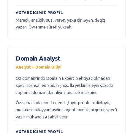
AXTARDIĞIMIZ PROFIL
Maraqlı, analitik, sual verən, yaxşı dinləyən, dəqiq
yazan. Öyrənmə sürəti yüksək.
Domain Analyst
Analyst + Domain Biliyi
Öz domain'ində Domain Expert'ə ehtiyac olmadan
spec istehsal edə bilən şəxs. İki yetkinlik eyni şəxsdə
toplanır: domain dərinliyi + analitik intizamı.
Öz sahəsində end-to-end işləyir: problemi dinləyir,
məsələni müəyyənləşdirir, agent məntiqini qurur, spec'i
yazır, mühəndisə təhvil verir.
AXTARDIĞIMIZ PROFIL