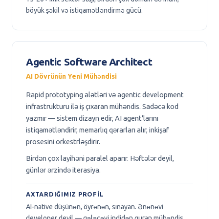
böyük şəkil və istiqamətləndirmə gücü.
Agentic Software Architect
AI Dövrünün Yeni Mühəndisi
Rapid prototyping alətləri və agentic development
infrastrukturu ilə iş çıxaran mühəndis. Sadəcə kod
yazmır — sistem dizayn edir, AI agent'larını
istiqamətləndirir, memarlıq qərarları alır, inkişaf
prosesini orkestrləşdirir.
Birdən çox layihəni paralel aparır. Həftələr deyil,
günlər ərzində iterasiya.
AXTARDIĞIMIZ PROFIL
AI-native düşünən, öyrənən, sınayan. Ənənəvi
developer deyil — gələcəyi indidən quran mühəndis.