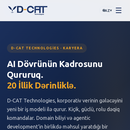
☰
🌐
▾
AZ
D-CAT TECHNOLOGIES · KARYERA
AI Dövrünün Kadrosunu
Qururuq.
20 İllik Dərinliklə.
D-CAT Technologies, korporativ verinin gələcəyini
yeni bir iş modeli ilə qurur. Kiçik, güclü, rolu dəqiq
komandalar. Domain biliyi və agentic
development'in birlikdə məhsul yaratdığı bir