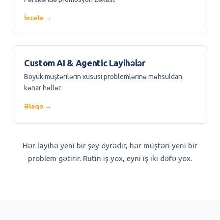
İncələ →
Custom AI & Agentic Layihələr
Böyük müştərilərin xüsusi problemlərinə məhsuldan
kənar həllər.
Əlaqə →
Hər layihə yeni bir şey öyrədir, hər müştəri yeni bir
problem gətirir. Rutin iş yox, eyni iş iki dəfə yox.