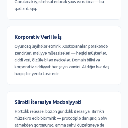
Görüləcək iş, istehsal edəcək şəxs və nəticə — bu
qədər dəqiq.
Korporativ Veri ilə İş
Oyuncaq layihələr etmirik. Xəstəxanalar, pərakəndə
zəncirləri, maliyyə müəssisələri — həqiqi müştərilər,
ciddi veri, ölçülə bilən nəticələr. Domain biliyi və
korporativ ciddiyyət hər şeyin zəmini. Atdığın hər daş
həqiqi bir yerdə təsir edir.
Sürətli İterasiya Mədəniyyəti
Həftəlik release, bəzən gündəlik iterasiya. Bir fikri
müzakirə edib bitirmirik — prototiplə danışırıq. Səhv
etməkdən qorxmuruq, amma səhvi düzəltməyə də