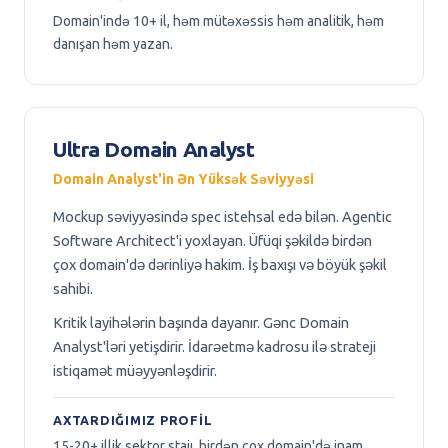
Domain'ində 10+ il, həm mütəxəssis həm analitik, həm
danışan həm yazan.
Ultra Domain Analyst
Domain Analyst'in Ən Yüksək Səviyyəsi
Mockup səviyyəsində spec istehsal edə bilən. Agentic
Software Architect'i yoxlayan. Üfüqi şəkildə birdən
çox domain'də dərinliyə hakim. İş baxışı və böyük şəkil
sahibi.
Kritik layihələrin başında dayanır. Gənc Domain
Analyst'ləri yetişdirir. İdarəetmə kadrosu ilə strateji
istiqamət müəyyənləşdirir.
AXTARDIĞIMIZ PROFIL
15-20+ illik sektor stajı, birdən çox domain'də inam,