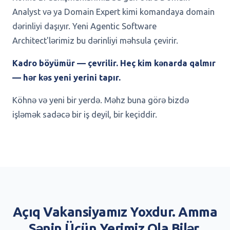
Analyst və ya Domain Expert kimi komandaya domain
dərinliyi daşıyır. Yeni Agentic Software
Architect'lərimiz bu dərinliyi məhsula çevirir.
Kadro böyümür — çevrilir. Heç kim kənarda qalmır
— hər kəs yeni yerini tapır.
Köhnə və yeni bir yerdə. Məhz buna görə bizdə
işləmək sadəcə bir iş deyil, bir keçiddir.
Açıq Vakansiyamız Yoxdur. Amma
Sənin Üçün Yerimiz Ola Bilər.