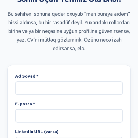
Bu səhifəni sonuna qədər oxuyub “mən buraya aidəm”
hissi aldınsa, bu bir təsadüf deyil. Yuxarıdakı rollərdən
birinə və ya bir neçəsinə uyğun profilinə güvənirsənsə,
yaz. CV'ni mütləq gözləmirik. Özünü necə izah
edirsənsə, elə.
Ad Soyad *
E-posta *
LinkedIn URL (varsa)