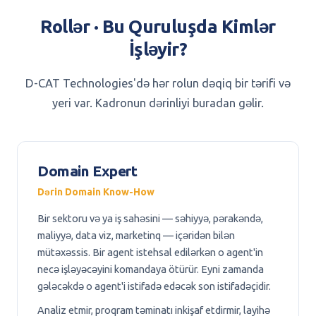
Rollər · Bu Quruluşda Kimlər
İşləyir?
D-CAT Technologies'də hər rolun dəqiq bir tərifi və
yeri var. Kadronun dərinliyi buradan gəlir.
Domain Expert
Dərin Domain Know-How
Bir sektoru və ya iş sahəsini — səhiyyə, pərakəndə,
maliyyə, data viz, marketinq — içəridən bilən
mütəxəssis. Bir agent istehsal edilərkən o agent'in
necə işləyəcəyini komandaya ötürür. Eyni zamanda
gələcəkdə o agent'i istifadə edəcək son istifadəçidir.
Analiz etmir, proqram təminatı inkişaf etdirmir, layihə