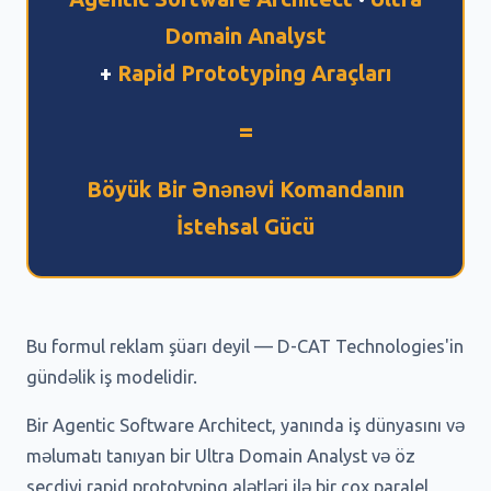
Domain Analyst
+
Rapid Prototyping Araçları
=
Böyük Bir Ənənəvi Komandanın
İstehsal Gücü
Bu formul reklam şüarı deyil — D-CAT Technologies'in
gündəlik iş modelidir.
Bir Agentic Software Architect, yanında iş dünyasını və
məlumatı tanıyan bir Ultra Domain Analyst və öz
seçdiyi rapid prototyping alətləri ilə bir çox paralel