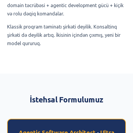
domain təcrübəsi + agentic development gücü + kiçik
və rolu dəqiq komandalar.
Klassik proqram təminatı şirkəti deyilik. Konsaltinq
şirkəti də deyilik artıq. İkisinin içindən çıxmış, yeni bir
model qururuq.
İstehsal Formulumuz
Agentic Software Architect
·
Ultra