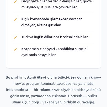
Dəqiq yaza bilən və dəqiq danışa bilən; qeyri-
müəyyənliyi iti suallara çevirə bilən
Kiçik komandada işləməkdən narahat
olmayan, əksinə güc alan
Türk və İngilis dillərində istehsal edə bilən
Korporativ ciddiyyəti və sahibkar sürətini
eyni anda daşıya bilən
Bu profilin üstünə əlavə oluna biləcək şey domain know-
how'u, proqram təminatı təcrübəsi və ya analiz
intizamıdırsa — bir rolumuz var. Siyahıda birbaşa özünü
görürsənsə, yazmaqdan çəkinmə. Görüşək — bəlkə
sənin üçün doğru vakansiyanı birlikdə quracağıq.