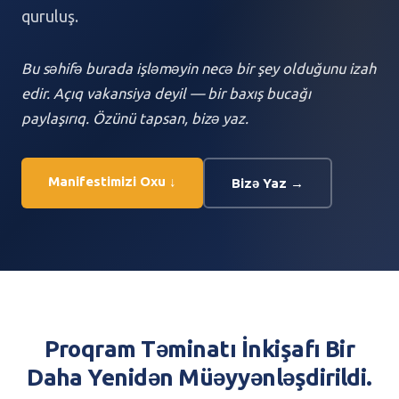
quruluş.
Bu səhifə burada işləməyin necə bir şey olduğunu izah
edir. Açıq vakansiya deyil — bir baxış bucağı
paylaşırıq. Özünü tapsan, bizə yaz.
Manifestimizi Oxu ↓
Bizə Yaz →
Proqram Təminatı İnkişafı Bir
Daha Yenidən Müəyyənləşdirildi.