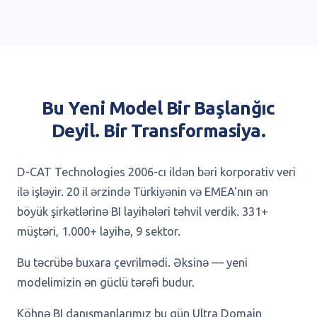
Bu Yeni Model Bir Başlanğıc
Deyil. Bir Transformasiya.
D-CAT Technologies 2006-cı ildən bəri korporativ veri
ilə işləyir. 20 il ərzində Türkiyənin və EMEA'nın ən
böyük şirkətlərinə BI layihələri təhvil verdik. 331+
müştəri, 1.000+ layihə, 9 sektor.
Bu təcrübə buxara çevrilmədi. Əksinə — yeni
modelimizin ən güclü tərəfi budur.
Köhnə BI danışmanlarımız bu gün Ultra Domain