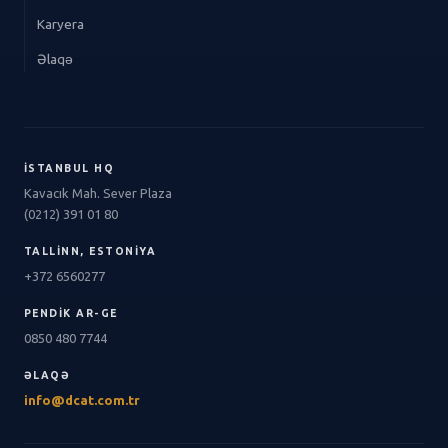
Karyera
Əlaqə
İSTANBUL HQ
Kavacık Mah. Sever Plaza
(0212) 391 01 80
TALLINN, ESTONIYA
+372 6560277
PENDIK AR-GE
0850 480 7744
ƏLAQƏ
info@dcat.com.tr