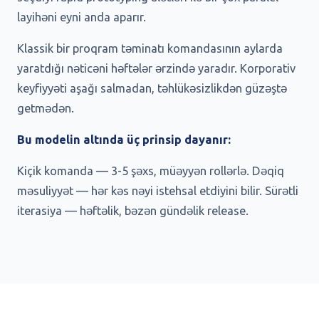
layihəni eyni anda aparır.
Klassik bir proqram təminatı komandasının aylarda
yaratdığı nəticəni həftələr ərzində yaradır. Korporativ
keyfiyyəti aşağı salmadan, təhlükəsizlikdən güzəştə
getmədən.
Bu modelin altında üç prinsip dayanır:
Kiçik komanda — 3-5 şəxs, müəyyən rollərlə. Dəqiq
məsuliyyət — hər kəs nəyi istehsal etdiyini bilir. Sürətli
iterasiya — həftəlik, bəzən gündəlik release.