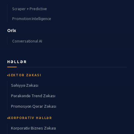
Scraper + Predictive
Promotion Intelligence
Orix
Conversational AI
HƏLLƏR
SEKTOR ZƏKASI
Səhiyyə Zəkası
Pərakəndə Trend Zəkası
Promosyon Qərar Zəkası
KORPORATIV HƏLLƏR
Korporativ Biznes Zəkası