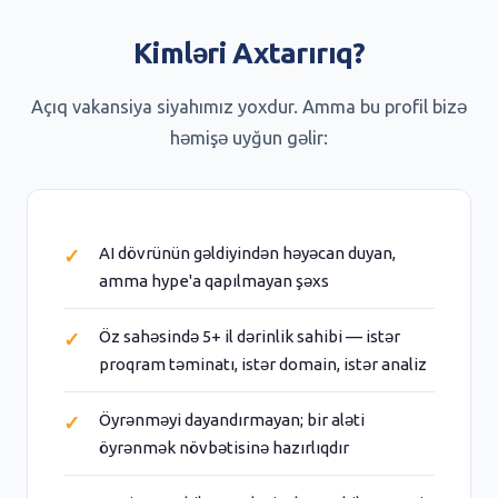
Kimləri Axtarırıq?
Açıq vakansiya siyahımız yoxdur. Amma bu profil bizə
həmişə uyğun gəlir:
AI dövrünün gəldiyindən həyəcan duyan,
amma hype'a qapılmayan şəxs
Öz sahəsində 5+ il dərinlik sahibi — istər
proqram təminatı, istər domain, istər analiz
Öyrənməyi dayandırmayan; bir aləti
öyrənmək növbətisinə hazırlıqdır