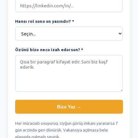
Hansı rol sənə ən yaxındır? *
Özünü bizə necə izah edərsən? *
Bize Yaz →
Hər müraciəti oxuyuruq. Uyğun görüş imkanı yaranarsa 7
gün ərzində geri dönürük. Vakansiya açılmasa belə
əlaqədə qalmağı sevirik.