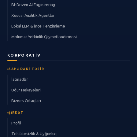
BI-Driven AI Engineering
Xüsusi Analitik Agentlər
Lokal LLM & İncə Tənzimləmə
Məlumat Yetkinlik Qiymətləndirməsi
KORPORATIV
SAHƏDƏKI TƏSIR
İstinadlar
Uğur Hekayələri
Biznes Ortaqları
ŞIRKƏT
Profil
Təhlükəsizlik & Uyğunluq