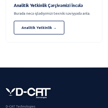
Analitik Yetkinlik Çərçivəmizi İncələ
Burada necə işlədiyimizi texniki səviyyədə anla.
Analitik Yetkinlik →
D-CAT Technologies