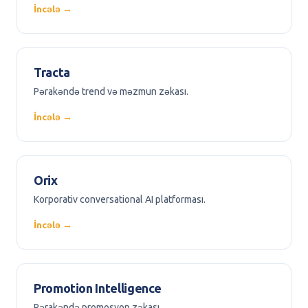
İncələ →
Tracta
Pərakəndə trend və məzmun zəkası.
İncələ →
Orix
Korporativ conversational AI platforması.
İncələ →
Promotion Intelligence
Pərakəndə promosyon zəkası.