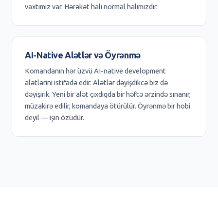
vaxtımız var. Hərəkət halı normal halımızdır.
AI-Native Alətlər və Öyrənmə
Komandanın hər üzvü AI-native development
alətlərini istifadə edir. Alətlər dəyişdikcə biz də
dəyişirik. Yeni bir alət çıxdıqda bir həftə ərzində sınanır,
müzakirə edilir, komandaya ötürülür. Öyrənmə bir hobi
deyil — işin özüdür.