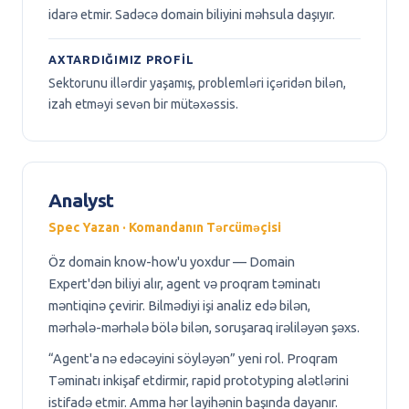
idarə etmir. Sadəcə domain biliyini məhsula daşıyır.
AXTARDIĞIMIZ PROFIL
Sektorunu illərdir yaşamış, problemləri içəridən bilən,
izah etməyi sevən bir mütəxəssis.
Analyst
Spec Yazan · Komandanın Tərcüməçisi
Öz domain know-how'u yoxdur — Domain
Expert'dən biliyi alır, agent və proqram təminatı
məntiqinə çevirir. Bilmədiyi işi analiz edə bilən,
mərhələ-mərhələ bölə bilən, soruşaraq irəliləyən şəxs.
“Agent'a nə edəcəyini söyləyən” yeni rol. Proqram
Təminatı inkişaf etdirmir, rapid prototyping alətlərini
istifadə etmir. Amma hər layihənin başında dayanır.