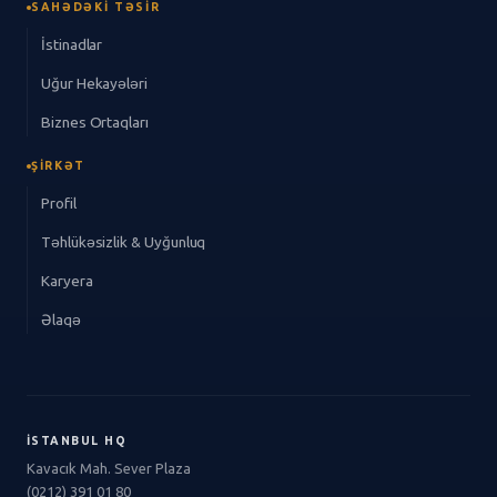
SAHƏDƏKI TƏSIR
İstinadlar
Uğur Hekayələri
Biznes Ortaqları
ŞIRKƏT
Profil
Təhlükəsizlik & Uyğunluq
Karyera
Əlaqə
İSTANBUL HQ
Kavacık Mah. Sever Plaza
(0212) 391 01 80