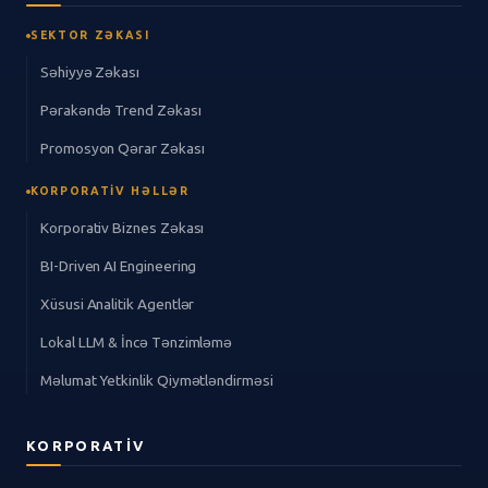
SEKTOR ZƏKASI
Səhiyyə Zəkası
Pərakəndə Trend Zəkası
Promosyon Qərar Zəkası
KORPORATIV HƏLLƏR
Korporativ Biznes Zəkası
BI-Driven AI Engineering
Xüsusi Analitik Agentlər
Lokal LLM & İncə Tənzimləmə
Məlumat Yetkinlik Qiymətləndirməsi
KORPORATIV