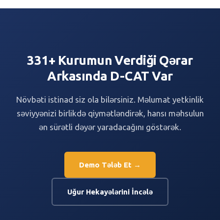
331+ Kurumun Verdiği Qərar
Arkasında D-CAT Var
Növbəti istinad siz ola bilərsiniz. Məlumat yetkinlik
səviyyənizi birlikdə qiymətləndirək, hansı məhsulun
ən sürətli dəyər yaradacağını göstərək.
Demo Tələb Et →
Uğur Hekayələrini İncələ