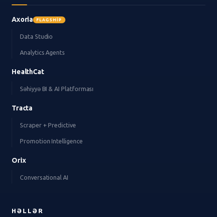
Axoria
FLAGSHIP
Data Studio
Analytics Agents
HealthCat
Səhiyyə BI & AI Platforması
Tracta
Scraper + Predictive
Promotion Intelligence
Orix
Conversational AI
HƏLLƏR