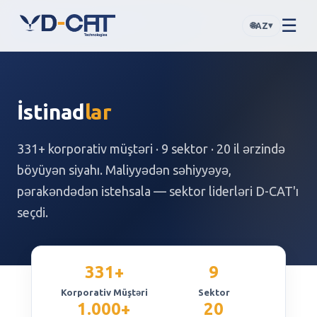
☰
🌐
▾
AZ
İstinad
lar
331+ korporativ müştəri · 9 sektor · 20 il ərzində
böyüyən siyahı. Maliyyədən səhiyyəyə,
pərakəndədən istehsala — sektor liderləri D-CAT'ı
seçdi.
331+
9
Korporativ Müştəri
Sektor
1.000+
20