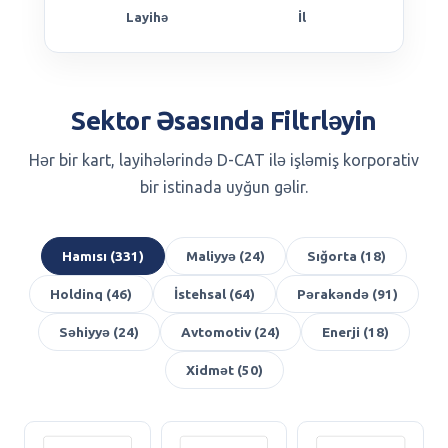
Layihə
İl
Sektor Əsasında Filtrləyin
Hər bir kart, layihələrində D-CAT ilə işləmiş korporativ
bir istinada uyğun gəlir.
Hamısı (331)
Maliyyə (24)
Sığorta (18)
Holdinq (46)
İstehsal (64)
Pərakəndə (91)
Səhiyyə (24)
Avtomotiv (24)
Enerji (18)
Xidmət (50)