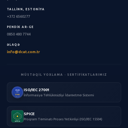
TALLINN, ESTONIYA
+372 6560277
PENDIK AR-GE
0850 480 7744
ƏLAQƏ
info@dcat.com.tr
MÜSTƏQIL YOXLAMA · SERTIFIKATLARIMIZ
ISO/IEC 27001
ISO
IEC
İnformasiya Təhlükəsizliyi İdarəetmə Sistemi
27001
CERTIFIED
SPICE
Proqram Təminatı Proses Yetkinliyi (ISO/IEC 15504)
SPICE