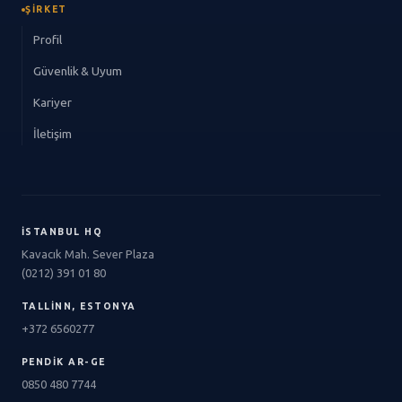
ŞIRKET
Profil
Güvenlik & Uyum
Kariyer
İletişim
İSTANBUL HQ
Kavacık Mah. Sever Plaza
(0212) 391 01 80
TALLINN, ESTONYA
+372 6560277
PENDIK AR-GE
0850 480 7744