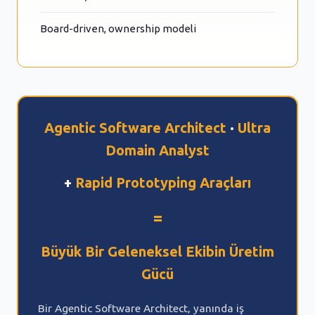
Board-driven, ownership modeli
Agentic Software Architect
·
Ultra
Domain Analyst
+
Rapid Prototyping Araçları
=
Büyük Bir Geleneksel Ekibin Üretim
Gücü
Bir Agentic Software Architect, yanında iş