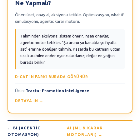
Ne Yapmalı?
Öneri üret, onay al, aksiyonu tetikle. Optimizasyon, what-if
simülasyonu, agentic karar motoru.
Tahminden aksiyona: sistem önerir, insan onaylar,
agentic motor tetikler. "Şu ürünü şu kanalda şu fiyatla
sat" emrine dönüşen tahmin. Pazarda bu katmanı uçtan
uca kurabilen ender oyunculardanız; değer en yoğun
burada birikir.
D-CAT'IN FARKI BURADA GÖRÜNÜR
Ürün:
Tracta · Promotion Intelligence
DETAYA IN →
← BI (AGENTIC
AI (ML & KARAR
OTOMASYON)
MOTORLARI) →