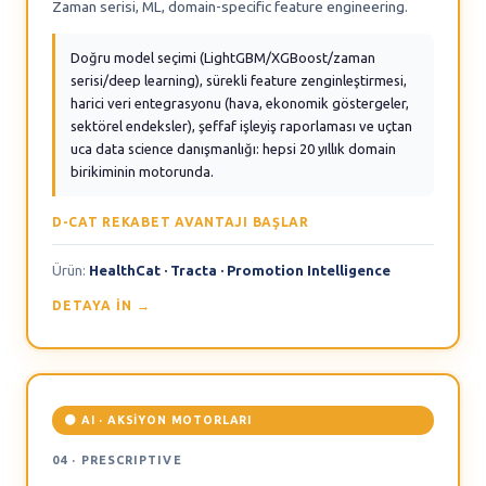
Zaman serisi, ML, domain-specific feature engineering.
Doğru model seçimi (LightGBM/XGBoost/zaman
serisi/deep learning), sürekli feature zenginleştirmesi,
harici veri entegrasyonu (hava, ekonomik göstergeler,
sektörel endeksler), şeffaf işleyiş raporlaması ve uçtan
uca data science danışmanlığı: hepsi 20 yıllık domain
birikiminin motorunda.
D-CAT REKABET AVANTAJI BAŞLAR
Ürün:
HealthCat · Tracta · Promotion Intelligence
DETAYA IN →
🟠 AI · AKSIYON MOTORLARI
04 · PRESCRIPTIVE