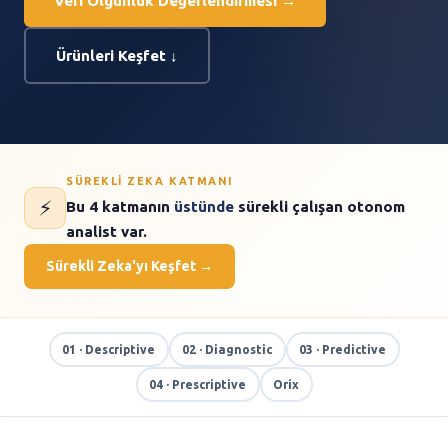
Veri Olgunluk Değerlendirmesi →
Ürünleri Keşfet ↓
SÜREKLI ZEKA KATMANI
⚡
Bu 4 katmanın
üstünde
sürekli çalışan otonom
analist var.
Sürekli Zeka'yı Keşfet →
01 · Descriptive
02 · Diagnostic
03 · Predictive
04 · Prescriptive
Orix