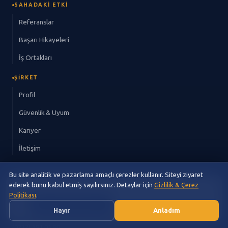
SAHADAKI ETKI
Referanslar
Başarı Hikayeleri
İş Ortakları
ŞIRKET
Profil
Güvenlik & Uyum
Kariyer
İletişim
Bu site analitik ve pazarlama amaçlı çerezler kullanır. Siteyi ziyaret
×
ederek bunu kabul etmiş sayılırsınız. Detaylar için
Gizlilik & Çerez
Bu hikayeyi uzay metaforlarıyla da okuyabilirsiniz.
🌌
Politikası
.
İSTANBUL HQ
🌌 Kozmik Görünüm →
Hayır
Anladım
Kavacık Mah. Sever Plaza
(0212) 391 01 80