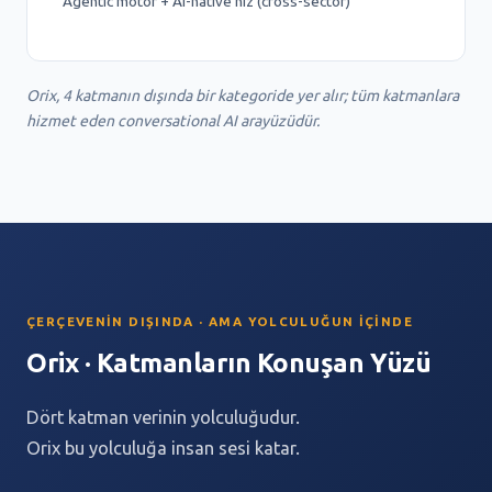
Agentic motor + AI-native hız (cross-sector)
Orix, 4 katmanın dışında bir kategoride yer alır; tüm katmanlara
hizmet eden conversational AI arayüzüdür.
ÇERÇEVENIN DIŞINDA · AMA YOLCULUĞUN İÇINDE
Orix · Katmanların Konuşan Yüzü
Dört katman verinin yolculuğudur.
Orix bu yolculuğa insan sesi katar.