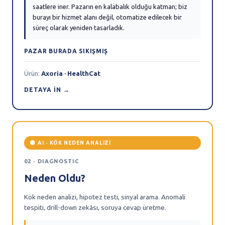
saatlere iner. Pazarın en kalabalık olduğu katman; biz
burayı bir hizmet alanı değil, otomatize edilecek bir
süreç olarak yeniden tasarladık.
PAZAR BURADA SIKIŞMIŞ
Ürün:
Axoria · HealthCat
DETAYA IN →
🟠 AI · KÖK NEDEN ANALIZI
02 · DIAGNOSTIC
Neden Oldu?
Kök neden analizi, hipotez testi, sinyal arama. Anomali
tespiti, drill-down zekâsı, soruya cevap üretme.