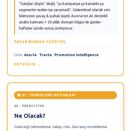
"Satışlar düştü" değil, "şu kampanya şu kanalda şu
segmente neden işe yaramadı". Geleneksel olarak veri
bilimcinin yavaş & pahalı işiydi; Axoria'nın AI-destekli
analiz katmanı + 20 yıllık domain bilgisi ile günler-
haftalar içinde sonuç üretiyoruz.
PAZAR BURADA YÜZEYSEL
Ürün:
Axoria · Tracta · Promotion Intelligence
DETAYA IN →
🟠 AI · TAHMINLEME MOTORLARI
03 · PREDICTIVE
Ne Olacak?
Geleceği tahminleme: talep, risk, davranış modelleme.